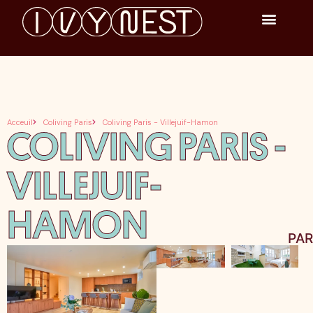
Acceuil
Coliving Paris
Coliving Paris - Villejuif-Hamon
COLIVING PARIS -
VILLEJUIF-
HAMON
PAR
+