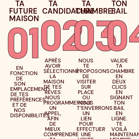
TA
TA
TA
TON
FUTURE
CANDIDATURE
CHAMBRE
BAIL
MAISON
02
03
0
01
APRÈS
NOUS
VALIDE
AVOIR
TE
TA
EN
SÉLECTIONNÉ
PROPOSONS
CHAMBRE
FONCTION
LA
DE
EN
DE
MAISON
VISITER
DEUX
SON
DE TES
SUR
CLICS
EMPLACEMENT,
RÊVES
PLACE
EN
DE TES
NOUS
OU
SIGNANT
PRÉFÉRENCES,
PROGRAMMERONS
NOUS
TON
ET DE
UN
T’ENVERRONS
BAIL
NOS
APPEL,
UN
EN
DISPONIBILITÉS
AFIN
LIEN
LIGNE.
DE
POUR
TE
MIEUX
EFFECTUER
VOILÀ
COMPRENDRE
UNE
MAINTENA