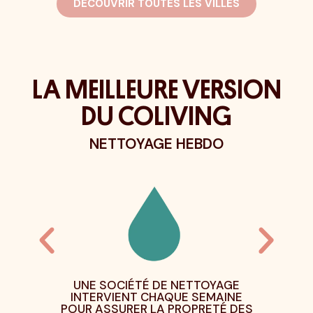
DÉCOUVRIR TOUTES LES VILLES
LA MEILLEURE VERSION
DU COLIVING
TOYAGE HEBDO
INTÉGRER LA COMMUN
IÉTÉ DE NETTOYAGE
NOS MAISONS SONT HABITÉE
DES GENS CONCERNÉS PAR 
ENT CHAQUE SEMAINE
ENVIRONNEMENT, ET QUI FON
RER LA PROPRETÉ DES