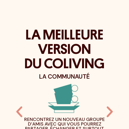
LA MEILLEURE
VERSION
DU COLIVING
BDO
LA COMMUNAUTÉ
MAIS
RENCONTREZ UN NOUVEAU GROUPE
DES
YAGE
D’AMIS AVEC QUI VOUS POURREZ
RÉNOVÉ
MAINE
PARTAGER, ÉCHANGER ET SURTOUT
DESI