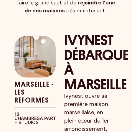
faire le grand saut et de
rejoindre l’une
de nos maisons
dès maintenant !
IVYNEST
DÉBARQUE
À
MARSEILLE
MARSEILLE -
LES
Ivynest ouvre sa
RÉFORMÉS
première maison
marseillaise, en
18
CHAMBRES
À PARTIR DE
740€
plein cœur du 1er
+ STUDIOS
arrondissement,