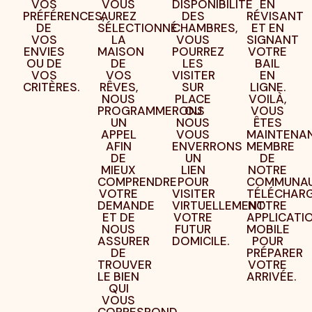
VOS
VOUS
DISPONIBILITÉ
EN
PRÉFÉRENCES,
AUREZ
DES
RÉVISANT
DE
SÉLECTIONNÉ
CHAMBRES,
ET EN
VOS
LA
VOUS
SIGNANT
ENVIES
MAISON
POURREZ
VOTRE
OU DE
DE
LES
BAIL
VOS
VOS
VISITER
EN
CRITÈRES.
RÊVES,
SUR
LIGNE.
NOUS
PLACE
VOILÀ,
PROGRAMMERONS
OU
VOUS
UN
NOUS
ÊTES
APPEL
VOUS
MAINTENA
AFIN
ENVERRONS
MEMBRE
DE
UN
DE
MIEUX
LIEN
NOTRE
COMPRENDRE
POUR
COMMUNAU
VOTRE
VISITER
TÉLÉCHAR
DEMANDE
VIRTUELLEMENT
NOTRE
ET DE
VOTRE
APPLICATI
NOUS
FUTUR
MOBILE
ASSURER
DOMICILE.
POUR
DE
PRÉPARER
TROUVER
VOTRE
LE BIEN
ARRIVÉE.
QUI
VOUS
CORRESPOND.