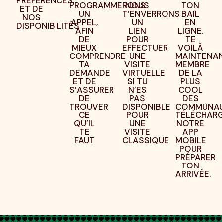
PRÉFÉRENCES,
PROGRAMMERONS
NOUS
TON
ET DE
UN
T’ENVERRONS
BAIL
NOS
APPEL,
UN
EN
DISPONIBILITÉS
AFIN
LIEN
LIGNE.
DE
POUR
TE
MIEUX
EFFECTUER
VOILÀ
COMPRENDRE
UNE
MAINTENA
TA
VISITE
MEMBRE
DEMANDE
VIRTUELLE
DE LA
ET DE
SI TU
PLUS
S’ASSURER
N’ES
COOL
DE
PAS
DES
TROUVER
DISPONIBLE
COMMUNAU
CE
POUR
TÉLÉCHAR
QU’IL
UNE
NOTRE
TE
VISITE
APP
FAUT
CLASSIQUE
MOBILE
POUR
PRÉPARER
TON
ARRIVÉE.