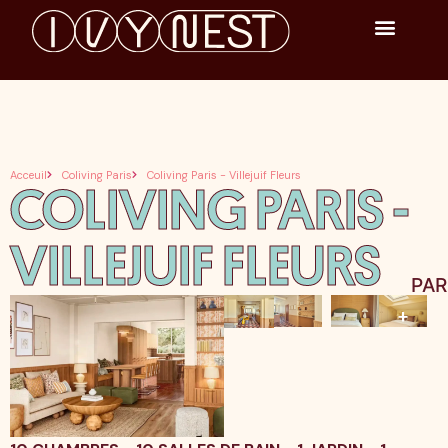
Acceuil
Coliving Paris
Coliving Paris - Villejuif Fleurs
COLIVING PARIS -
VILLEJUIF FLEURS
PAR
+