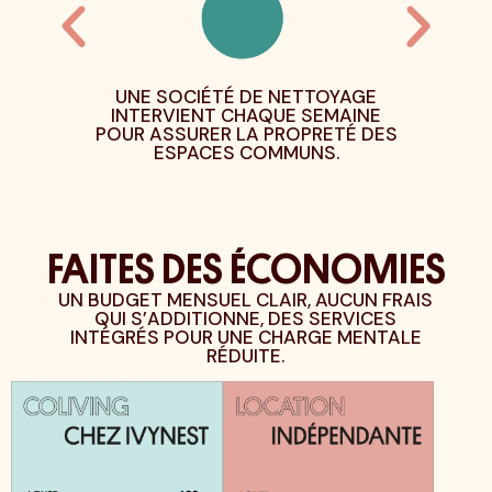
ÉTÉ DE NETTOYAGE
NOS MAISONS SONT HABITÉES 
DES GENS CONCERNÉS PAR LE
T CHAQUE SEMAINE
ENVIRONNEMENT, ET QUI FONT 
ER LA PROPRETÉ DES
CHOIX DE REJOINDRE LA
CES COMMUNS.
COMMUNAUTÉ IVYNEST.
FAITES DES ÉCONOMIES
UN BUDGET MENSUEL CLAIR, AUCUN FRAIS
QUI S’ADDITIONNE, DES SERVICES
INTÉGRÉS POUR UNE CHARGE MENTALE
RÉDUITE.