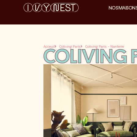
NOS MAISON
Acceuil
Coliving Paris
Coliving Paris - Nanterre
COLIVING P