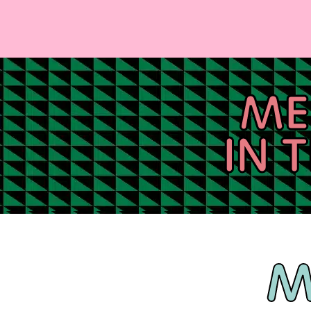
ME
IN 
M